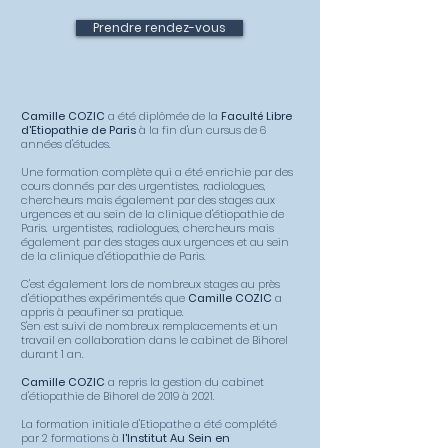
Prendre rendez-vous
Camille COZIC
a été diplômée de la
Faculté Libre
d'Etiopathie de Paris
à la fin d'un cursus de 6
années d'études.
Une formation complète qui a été enrichie par des
cours donnés par des urgentistes, radiologues,
chercheurs mais également par des stages aux
urgences et au sein de la clinique d'étiopathie de
Paris. urgentistes, radiologues, chercheurs mais
également par des stages aux urgences et au sein
de la clinique d'étiopathie de Paris.
C'est également lors de nombreux stages au près
d'étiopathes expérimentés que
Camille COZIC
a
appris à peaufiner sa pratique.
S'en est suivi de nombreux remplacements et un
travail en collaboration dans le cabinet de Bihorel
durant 1 an.
Camille COZIC
a repris la gestion du cabinet
d'étiopathie de Bihorel de 2019 à 2021.
La formation initiale d'Etiopathe a été complété
par 2 formations à
l'Institut Au Sein en