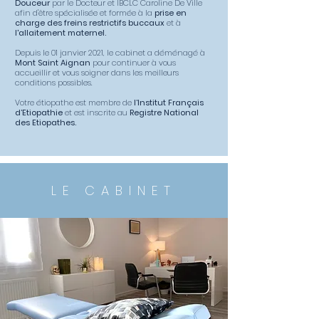
Douceur
par le Docteur et IBCLC Caroline De Ville
afin d'être
spécialisée et formée à la
prise en
charge des freins restrictifs buccaux
et à
l'allaitement maternel.
Depuis le 01 janvier 2021, le cabinet a déménagé à
Mont Saint Aignan
pour continuer à vous
accueillir et vous soigner dans les meilleurs
conditions possibles.
Votre étiopathe est membre de
l’Institut Français
d’Etiopathie
et est inscrite au
Registre National
des Etiopathes.
LE CABINET