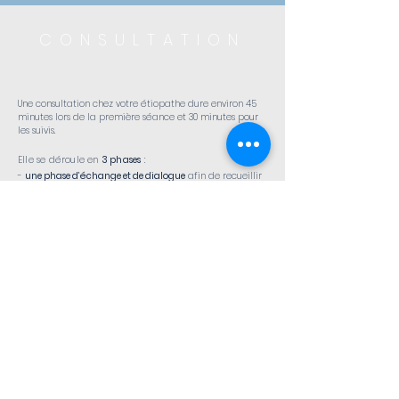
CONSULTATION
Une consultation chez votre étiopathe dure environ 45
minutes lors de la première séance et 30 minutes pour
les suivis.
Elle se déroule en
3 phases
:
-
une phase d’échange et de dialogue
afin de recueillir
des informations sur les antécédents médicaux du
patient ainsi que sur la pathologie dont il souffre
-
la phase du diagnostic étiopathique
: une fois que
l’étiopathe a compris et défini la cause de la douleur, il
vérifie le diagnostic à l’aide d’un examen clinique et de
nombreux tests
-
la phase de traitement étiopathique
: l’étiopathe
réalise des techniques de manipulations douces
précises et indolores afin de supprimer la cause
mécanique de la douleur
Il est recommandé au patient d’apporter les examens
complémentaires (Radios, résultats IRM et de scanner…)
qu’il a effectué dans le passé.
Tarif d'une consultation